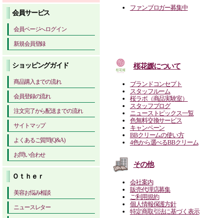
ファンブロガー募集中
会員サービス
会員ページへログイン
新規会員登録
ショッピングガイド
桜花媛について
商品購入までの流れ
ブランドコンセプト
スタッフルーム
会員登録の流れ
桜ラボ（商品実験室）
スタッフブログ
注文完了から配送までの流れ
ニューストピックス一覧
色無料交換サービス
サイトマップ
キャンペーン
BBクリームの使い方
よくあるご質問(Q&A)
4色から選べるBBクリーム
お問い合わせ
その他
Ｏｔｈｅｒ
会社案内
販売代理店募集
美容お悩み相談
ご利用規約
個人情報保護方針
ニュースレター
特定商取引法に基づく表示