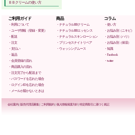
ＢＢクリームの使い方
ご利用ガイド
商品
コラム
・利用について
・ナチュラルBBクリーム
・使い方
・ユーザ情報（登録・変更）
・ナチュラルBBエッセンス
・お悩み別（ニキビ）
・配送
・ナチュラルスキンローション
・お悩み別（ハリ）
・注文
・プリンセスナイトリペア
・お悩み別（保湿）
・支払い
・ウォッシングムース
・知識
・返品
・Facebook
・会員登録の流れ
・twitter
・商品購入の流れ
・注文完了から配送まで
・パスワードを忘れた場合
・ログインIDを忘れた場合
・メールが届かないときは
会社案内
|
販売代理店募集
|
ご利用規約
|
個人情報保護方針
|
特定商取引に基づく表記