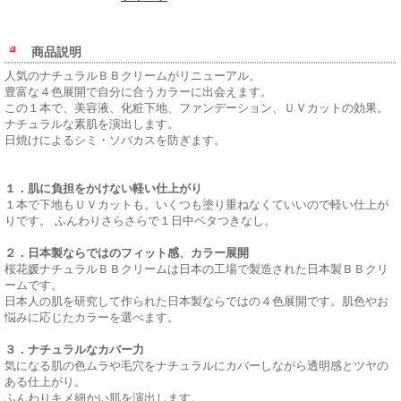
商品説明
人気のナチュラルＢＢクリームがリニューアル。
豊富な４色展開で自分に合うカラーに出会えます。
この１本で、美容液、化粧下地、ファンデーション、ＵＶカットの効果。
ナチュラルな素肌を演出します。
日焼けによるシミ・ソバカスを防ぎます。
１．肌に負担をかけない軽い仕上がり
１本で下地もＵＶカットも。いくつも塗り重ねなくていいので軽い仕上が
りです。 ふんわりさらさらで１日中ベタつきなし。
２．日本製ならではのフィット感、カラー展開
桜花媛ナチュラルＢＢクリームは日本の工場で製造された日本製ＢＢクリ
ームです。
日本人の肌を研究して作られた日本製ならではの４色展開です。肌色やお
悩みに応じたカラーを選べます。
３．ナチュラルなカバー力
気になる肌の色ムラや毛穴をナチュラルにカバーしながら透明感とツヤの
ある仕上がり。
ふんわりキメ細かい肌を演出します。