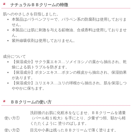
ナチュラルＢＢクリームの特徴
肌へのやさしさを目指しました。
本製品はパラベンフリーで、パラベン系の防腐剤は使用しておりま
せん。
本製品には肌に刺激を与える鉱物油、合成香料は使用しておりませ
ん。
紫外線吸収剤は使用しておりません。
成分について
【保湿成分】サクラ葉エキス…ソメイヨシノの葉から抽出され、乾
燥による肌トラブルを防ぎます。
【保湿成分】ボタンエキス…ボタンの根皮から抽出され、保湿効果
があります。
【保湿成分】ユリエキス…ユリの球根から抽出され、肌を保湿しつ
ややかに保ちます。
ＢＢクリームの使い方
洗顔後のお肌に化粧水をなじませ、ＢＢクリームを適量
使い方①
（パール粒１粒大）を手にとり、少量ずつ頬、額から軽
くたたくように 塗りのばします。
使い方②
目元や小鼻は残ったＢＢクリームで薄く塗ります。