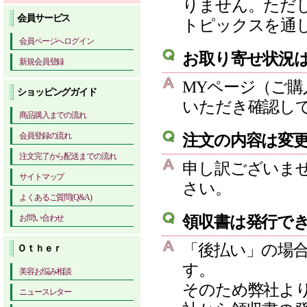
りません。ただ
会員サービス
トピックスを通
会員ページへログイン
お取り寄せ状況
新規会員登録
MYページ（ご
ショッピングガイド
いただき確認し
商品購入までの流れ
会員登録の流れ
注文の内容は変
注文完了から配送までの流れ
申し訳ございま
サイトマップ
さい。
よくあるご質問(Q&A)
領収書は発行で
お問い合わせ
「後払い」の場
Ｏｔｈｅｒ
す。
美容お悩み相談
そのため弊社よ
ニュースレター