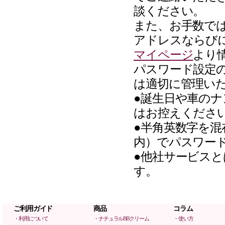
談ください。
また、お手数で
アドレスならび
マイページ
より
パスワード設定
は適切に管理い
●誕生日や車の
はお控えくださ
●半角英数字を混
内）でパスワー
●他社サービス
す。
ご利用ガイド
商品
コラム
・利用について
・ナチュラルBBクリーム
・使い方