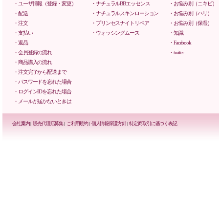
・ユーザ情報（登録・変更）
・ナチュラルBBエッセンス
・お悩み別（ニキビ）
・配送
・ナチュラルスキンローション
・お悩み別（ハリ）
・注文
・プリンセスナイトリペア
・お悩み別（保湿）
・支払い
・ウォッシングムース
・知識
・返品
・Facebook
・会員登録の流れ
・twitter
・商品購入の流れ
・注文完了から配送まで
・パスワードを忘れた場合
・ログインIDを忘れた場合
・メールが届かないときは
会社案内
|
販売代理店募集
|
ご利用規約
|
個人情報保護方針
|
特定商取引に基づく表記