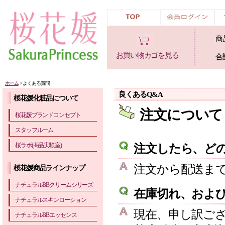
商
お買い物カゴを見る
合
ホーム
> よくある質問
良くあるQ&A
桜花媛化粧品について
注文について
桜花媛ブランドコンセプト
スタッフルーム
桜ラボ(商品実験室)
注文したら、ど
注文から配送ま
桜花媛商品ラインナップ
ナチュラルBBクリームシリーズ
在庫切れ、およ
ナチュラルスキンローション
現在、申し訳ご
ナチュラルBBエッセンス