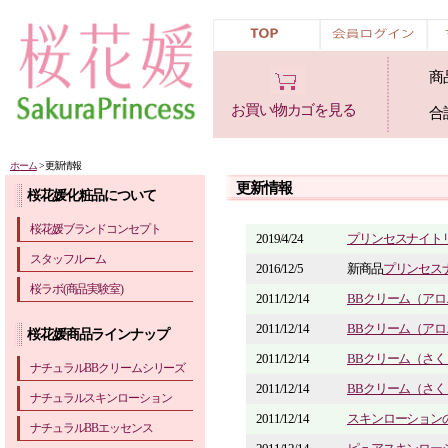
商
お買い物カゴを見る
合
ホーム
> 更新情報
更新情報
桜花媛化粧品について
桜花媛ブランドコンセプト
2019/4/24
プリンセスナイト
スタッフルーム
2016/12/5
新商品
プリンセス
桜ラボ(商品実験室)
2011/12/14
BBクリーム（ア
2011/12/14
BBクリーム（ア
桜花媛商品ラインナップ
2011/12/14
BBクリーム（さ
ナチュラルBBクリームシリーズ
2011/12/14
BBクリーム（さ
ナチュラルスキンローション
2011/12/14
スキンローション
ナチュラルBBエッセンス