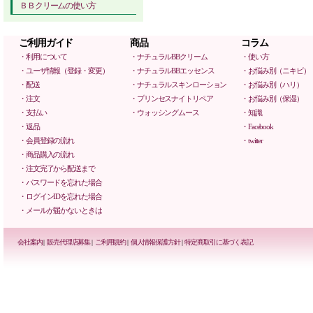
ＢＢクリームの使い方
ご利用ガイド
商品
コラム
・利用について
・ナチュラルBBクリーム
・使い方
・ユーザ情報（登録・変更）
・ナチュラルBBエッセンス
・お悩み別（ニキビ）
・配送
・ナチュラルスキンローション
・お悩み別（ハリ）
・注文
・プリンセスナイトリペア
・お悩み別（保湿）
・支払い
・ウォッシングムース
・知識
・返品
・Facebook
・会員登録の流れ
・twitter
・商品購入の流れ
・注文完了から配送まで
・パスワードを忘れた場合
・ログインIDを忘れた場合
・メールが届かないときは
会社案内
|
販売代理店募集
|
ご利用規約
|
個人情報保護方針
|
特定商取引に基づく表記